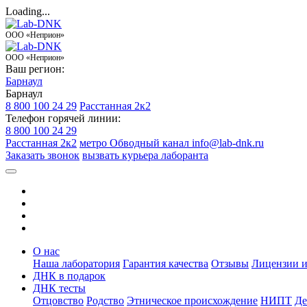
Loading...
ООО «Неприон»
ООО «Неприон»
Ваш регион:
Барнаул
Барнаул
8 800 100 24 29
Расстанная 2к2
Телефон горячей линии:
8 800 100 24 29
Расстанная 2к2
метро Обводный канал
info@lab-dnk.ru
Заказать звонок
вызвать курьера лаборанта
О нас
Наша лаборатория
Гарантия качества
Отзывы
Лицензии и
ДНК в подарок
ДНК тесты
Отцовство
Родство
Этническое происхождение
НИПТ
Де