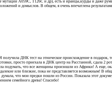
 мутации A059C, T126C и др), есть и иранцы,курды и даже румы
оложений и домыслов. В общем, я очень впечатлена результатами
 Я получила ДНК тест на этническое происхождение в подарок, т
готовки, просто приехала в ДНК центр на Расстанной, сдала 2 р
ла подумать, что все женщины произошли из Африки! А еще, ок
алекие или близкие, пока не представляется возможным! В обще
 думала, что мои предки пошли из России. Показала этот докуме
лением семейного древа! Спасибо!