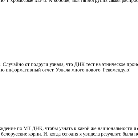
по Y хромосоме М343. А вообще, моя гаплогруппа самая распрос
 Случайно от подруги узнала, что ДНК тест на этническое прои
очно информативный отчет. Узнала много нового. Рекомендую!
схождение по МТ ДНК, чтобы узнать к какой же национальности 
и белорусские корни. И, когда сегодня я увидела результат, была