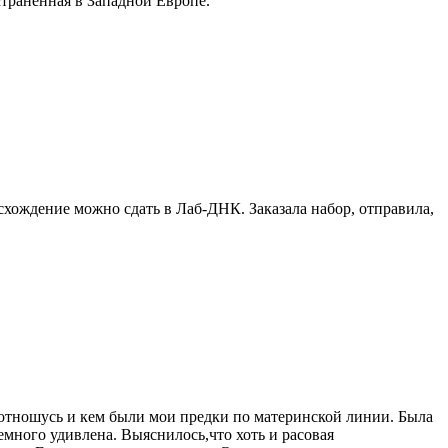
транённая в Западной Европе.
схождение можно сдать в Лаб-ДНК. Заказала набор, отправила,
я отношусь и кем были мои предки по материнской линии. Была
 немного удивлена. Выяснилось,что хоть и расовая