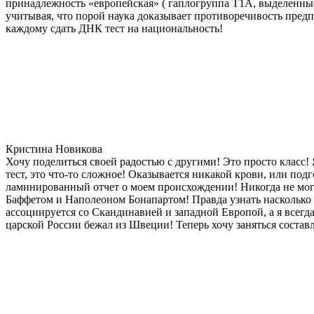
принадлежность «европейская» ( гаплогруппа T1A, выделенные
учитывая, что порой наука доказывает противоречивость предп
каждому сдать ДНК тест на национальность!
Кристина Новикова
Хочу поделиться своей радостью с другими! Это просто класс!
тест, это что-то сложное! Оказывается никакой крови, или под
ламинированный отчет о моем происхождении! Никогда не мог
Баффетом и Наполеоном Бонапартом! Правда узнать насколько д
ассоциируется со Скандинавией и западной Европой, а я всегда
царской России бежал из Швеции! Теперь хочу заняться состав