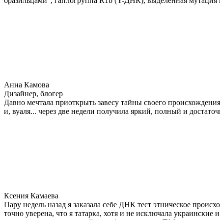
бразильцами", гаплогруппа R1b (Y-ДНК), выделенная мутация 
Анна Камова
Дизайнер, блогер
Давно мечтала приоткрыть завесу тайны своего происхождения.
и, вуаля... через две недели получила яркий, полный и достат
Ксения Камаева
Пару недель назад я заказала себе ДНК тест этническое прои
точно уверена, что я татарка, хотя и не исключала украинские 