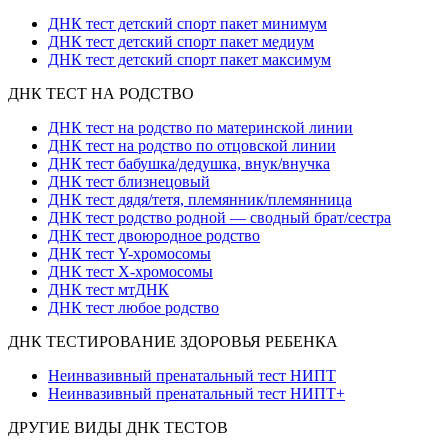
ДНК тест детский спорт пакет минимум
ДНК тест детский спорт пакет медиум
ДНК тест детский спорт пакет максимум
ДНК ТЕСТ НА РОДСТВО
ДНК тест на родство по материнской линии
ДНК тест на родство по отцовской линии
ДНК тест бабушка/дедушка, внук/внучка
ДНК тест близнецовый
ДНК тест дядя/тетя, племянник/племянница
ДНК тест родство родной — сводный брат/сестра
ДНК тест двоюродное родство
ДНК тест Y-хромосомы
ДНК тест X-хромосомы
ДНК тест мтДНК
ДНК тест любое родство
ДНК ТЕСТИРОВАНИЕ ЗДОРОВЬЯ РЕБЕНКА
Неинвазивный пренатальный тест НИПТ
Неинвазивный пренатальный тест НИПТ+
ДРУГИЕ ВИДЫ ДНК ТЕСТОВ