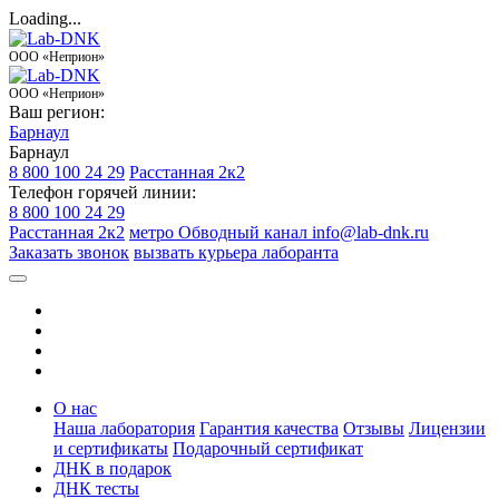
Loading...
ООО «Неприон»
ООО «Неприон»
Ваш регион:
Барнаул
Барнаул
8 800 100 24 29
Расстанная 2к2
Телефон горячей линии:
8 800 100 24 29
Расстанная 2к2
метро Обводный канал
info@lab-dnk.ru
Заказать звонок
вызвать курьера лаборанта
О нас
Наша лаборатория
Гарантия качества
Отзывы
Лицензии
и сертификаты
Подарочный сертификат
ДНК в подарок
ДНК тесты