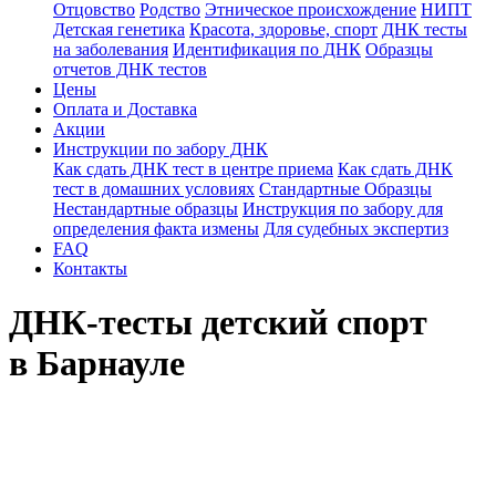
Отцовство
Родство
Этническое происхождение
НИПТ
Детская генетика
Красота, здоровье, спорт
ДНК тесты
на заболевания
Идентификация по ДНК
Образцы
отчетов ДНК тестов
Цены
Оплата и Доставка
Акции
Инструкции по забору ДНК
Как сдать ДНК тест в центре приема
Как сдать ДНК
тест в домашних условиях
Стандартные Образцы
Нестандартные образцы
Инструкция по забору для
определения факта измены
Для судебных экспертиз
FAQ
Контакты
ДНК-тесты детский спорт
в Барнауле