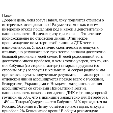
Павел
Добрый день, меня зовут Павел, хочу поделится отзывом о
интересных исследованиях! Разумеется, мне как и всем
интересно откуда пошел мой род и какой я действительно
национальности. Я сделал сразу три теста — Этническое
происхождение по отцовской линии, Этническое
происхождение по материнской линии и ДНК тест на
национальность. Я достаточно скептически отношусь к
отзывам, но результаты все трех тестов вызвали достаточно
большой резонанс в моей семье. В моей родословной есть
достаточно много пробелов, в чем я точно уверен, это то, что
моя бабушка (со стороны матери) татарка, а дедушка (со
стороны отца) белорусы и крымчане. Я собрал родню и мы
принялись изучать полученные результаты — гаплогруппа по
отцовской линии ассоциируется прежде всего с Русскими,
Белорусами, Украинцами и Немцами, материнская линия
ассоциируется со странами Прибалтики! Тест на
национальность показал совпадение ДНК с финно-угорской
группой на 53%, что в принципе характерно для Петербурга,
14% — Татары/Удмурты — это Бабушка, 31% приходится на
Россию, Эстонию и Литву, остаётся только гадать, откуда я
приобрел 2% Бельгийское крови! В общем рекомендую