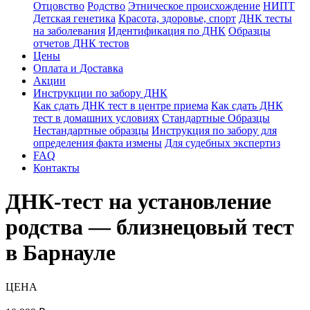
Отцовство
Родство
Этническое происхождение
НИПТ
Детская генетика
Красота, здоровье, спорт
ДНК тесты
на заболевания
Идентификация по ДНК
Образцы
отчетов ДНК тестов
Цены
Оплата и Доставка
Акции
Инструкции по забору ДНК
Как сдать ДНК тест в центре приема
Как сдать ДНК
тест в домашних условиях
Стандартные Образцы
Нестандартные образцы
Инструкция по забору для
определения факта измены
Для судебных экспертиз
FAQ
Контакты
ДНК-тест на установление
родства — близнецовый тест
в Барнауле
ЦЕНА