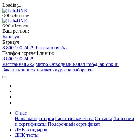
Loading...
ООО «Неприон»
ООО «Неприон»
Ваш регион:
Барнаул
Барнаул
8 800 100 24 29
Расстанная 2к2
Телефон горячей линии:
8 800 100 24 29
Расстанная 2к2
метро Обводный канал
info@lab-dnk.ru
Заказать звонок
вызвать курьера лаборанта
О нас
Наша лаборатория
Гарантия качества
Отзывы
Лицензии
и сертификаты
Подарочный сертификат
ДНК в подарок
ДНК тесты