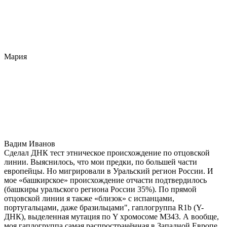
Мария
Вадим Иванов
Сделал ДНК тест этническое происхождение по отцовской
линии. Выяснилось, что мои предки, по большей части
европейцы. Но мигрировали в Уральский регион России. И
мое «башкирское» происхождение отчасти подтвердилось
(башкиры уральского региона России 35%). По прямой
отцовской линии я также «близок» с испанцами,
португальцами, даже бразильцами", гаплогруппа R1b (Y-
ДНК), выделенная мутация по Y хромосоме М343. А вообще,
моя гаплогруппа самая распространённая в Западной Европе.