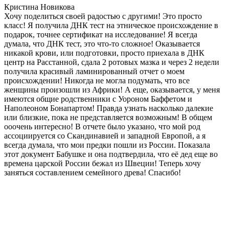
Кристина Новикова
Хочу поделиться своей радостью с другими! Это просто
класс! Я получила ДНК тест на этническое происхождение в
подарок, точнее сертификат на исследование! Я всегда
думала, что ДНК тест, это что-то сложное! Оказывается
никакой крови, или подготовки, просто приехала в ДНК
центр на Расстанной, сдала 2 ротовых мазка и через 2 недели
получила красивый ламинированный отчет о моем
происхождении! Никогда не могла подумать, что все
женщины произошли из Африки! А еще, оказывается, у меня
имеются общие родственники с Уороном Баффетом и
Наполеоном Бонапартом! Правда узнать насколько далекие
или близкие, пока не представляется возможным! В общем
ооочень интересно! В отчете было указано, что мой род
ассоциируется со Скандинавией и западной Европой, а я
всегда думала, что мои предки пошли из России. Показала
этот документ Бабушке и она подтвердила, что её дед еще во
времена царской России бежал из Швеции! Теперь хочу
заняться составлением семейного древа! Спасибо!