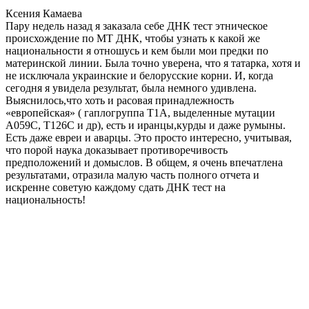
Ксения Камаева
Пару недель назад я заказала себе ДНК тест этническое
происхождение по МТ ДНК, чтобы узнать к какой же
национальности я отношусь и кем были мои предки по
материнской линии. Была точно уверена, что я татарка, хотя и
не исключала украинские и белорусские корни. И, когда
сегодня я увидела результат, была немного удивлена.
Выяснилось,что хоть и расовая принадлежность
«европейская» ( гаплогруппа T1A, выделенные мутации
A059C, T126C и др), есть и иранцы,курды и даже румыны.
Есть даже евреи и аварцы. Это просто интересно, учитывая,
что порой наука доказывает противоречивость
предположений и домыслов. В общем, я очень впечатлена
результатами, отразила малую часть полного отчета и
искренне советую каждому сдать ДНК тест на
национальность!