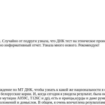
 Случайно от подруги узнала, что ДНК тест на этническое прои
очно информативный отчет. Узнала много нового. Рекомендую!
схождение по МТ ДНК, чтобы узнать к какой же национальности 
и белорусские корни. И, когда сегодня я увидела результат, была
 мутации A059C, T126C и др), есть и иранцы,курды и даже румы
оложений и домыслов. В общем, я очень впечатлена результатами