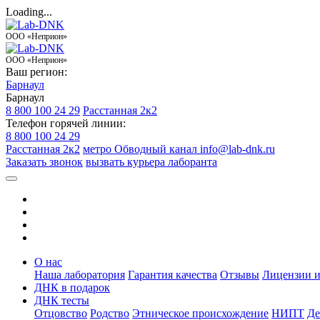
Loading...
ООО «Неприон»
ООО «Неприон»
Ваш регион:
Барнаул
Барнаул
8 800 100 24 29
Расстанная 2к2
Телефон горячей линии:
8 800 100 24 29
Расстанная 2к2
метро Обводный канал
info@lab-dnk.ru
Заказать звонок
вызвать курьера лаборанта
О нас
Наша лаборатория
Гарантия качества
Отзывы
Лицензии и
ДНК в подарок
ДНК тесты
Отцовство
Родство
Этническое происхождение
НИПТ
Де