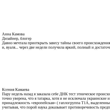
Анна Камова
Дизайнер, блогер
Давно мечтала приоткрыть завесу тайны своего происхождения.
и, вуаля... через две недели получила яркий, полный и достат
Ксения Камаева
Пару недель назад я заказала себе ДНК тест этническое прои
точно уверена, что я татарка, хотя и не исключала украинские 
принадлежность «европейская» ( гаплогруппа T1A, выделенные
учитывая, что порой наука доказывает противоречивость предп