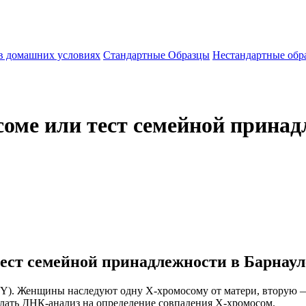
 в домашних условиях
Стандартные Образцы
Нестандартные обр
соме или тест семейной принад
тест семейной принадлежности в Барнаул
Y). Женщины наследуют одну Х-хромосому от матери, вторую —
лать ДНК-анализ на определение совпадения Х-хромосом.