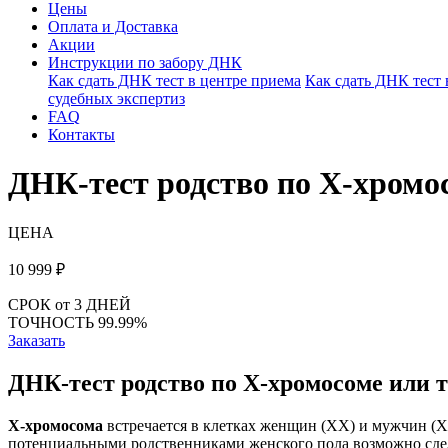
Цены
Оплата и Доставка
Акции
Инструкции по забору ДНК
Как сдать ДНК тест в центре приема
Как сдать ДНК тест
судебных экспертиз
FAQ
Контакты
ДНК-тест родство по X-хромо
ЦЕНА
10 999
₽
СРОК
от 3 ДНЕЙ
ТОЧНОСТЬ
99.99%
Заказать
ДНК-тест родство по X-хромосоме или 
Х-хромосома
встречается в клетках женщин (XX) и мужчин (Х
потенциальными родственниками женского пола возможно сде