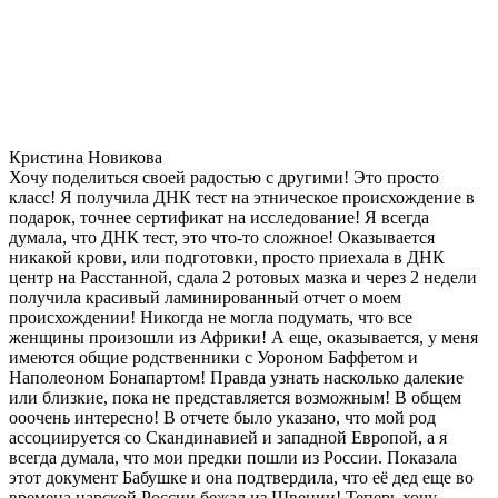
Кристина Новикова
Хочу поделиться своей радостью с другими! Это просто
класс! Я получила ДНК тест на этническое происхождение в
подарок, точнее сертификат на исследование! Я всегда
думала, что ДНК тест, это что-то сложное! Оказывается
никакой крови, или подготовки, просто приехала в ДНК
центр на Расстанной, сдала 2 ротовых мазка и через 2 недели
получила красивый ламинированный отчет о моем
происхождении! Никогда не могла подумать, что все
женщины произошли из Африки! А еще, оказывается, у меня
имеются общие родственники с Уороном Баффетом и
Наполеоном Бонапартом! Правда узнать насколько далекие
или близкие, пока не представляется возможным! В общем
ооочень интересно! В отчете было указано, что мой род
ассоциируется со Скандинавией и западной Европой, а я
всегда думала, что мои предки пошли из России. Показала
этот документ Бабушке и она подтвердила, что её дед еще во
времена царской России бежал из Швеции! Теперь хочу