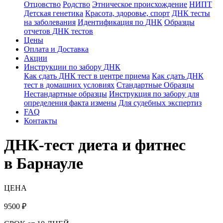
Отцовство
Родство
Этническое происхождение
НИПТ
Детская генетика
Красота, здоровье, спорт
ДНК тесты
на заболевания
Идентификация по ДНК
Образцы
отчетов ДНК тестов
Цены
Оплата и Доставка
Акции
Инструкции по забору ДНК
Как сдать ДНК тест в центре приема
Как сдать ДНК
тест в домашних условиях
Стандартные Образцы
Нестандартные образцы
Инструкция по забору для
определения факта измены
Для судебных экспертиз
FAQ
Контакты
ДНК-тест диета и фитнес
в Барнауле
ЦЕНА
9500
₽