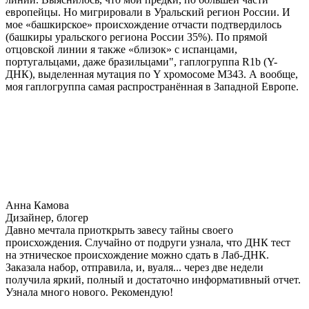
европейцы. Но мигрировали в Уральский регион России. И
мое «башкирское» происхождение отчасти подтвердилось
(башкиры уральского региона России 35%). По прямой
отцовской линии я также «близок» с испанцами,
португальцами, даже бразильцами", гаплогруппа R1b (Y-
ДНК), выделенная мутация по Y хромосоме М343. А вообще,
моя гаплогруппа самая распространённая в Западной Европе.
Анна Камова
Дизайнер, блогер
Давно мечтала приоткрыть завесу тайны своего
происхождения. Случайно от подруги узнала, что ДНК тест
на этническое происхождение можно сдать в Лаб-ДНК.
Заказала набор, отправила, и, вуаля... через две недели
получила яркий, полный и достаточно информативный отчет.
Узнала много нового. Рекомендую!