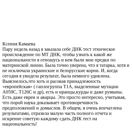
Ксения Камаева
Пару недель назад я заказала себе ДНК тест этническое
происхождение по МТ ДНК, чтобы узнать к какой же
национальности я отношусь и кем были мои предки по
материнской линии. Была точно уверена, что я татарка, хотя и
не исключала украинские и белорусские корни. И, когда
сегодня я увидела результат, была немного удивлена.
Выяснилось,что хоть и расовая принадлежность
«европейская» ( гаплогруппа T1A, выделенные мутации
A059C, T126C и др), есть и иранцы,курды и даже румыны.
Есть даже евреи и аварцы. Это просто интересно, учитывая,
что порой наука доказывает противоречивость
предположений и домыслов. В общем, я очень впечатлена
результатами, отразила малую часть полного отчета и
искренне советую каждому сдать ДНК тест на
национальность!