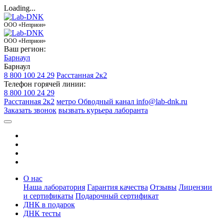
Loading...
ООО «Неприон»
ООО «Неприон»
Ваш регион:
Барнаул
Барнаул
8 800 100 24 29
Расстанная 2к2
Телефон горячей линии:
8 800 100 24 29
Расстанная 2к2
метро Обводный канал
info@lab-dnk.ru
Заказать звонок
вызвать курьера лаборанта
О нас
Наша лаборатория
Гарантия качества
Отзывы
Лицензии
и сертификаты
Подарочный сертификат
ДНК в подарок
ДНК тесты